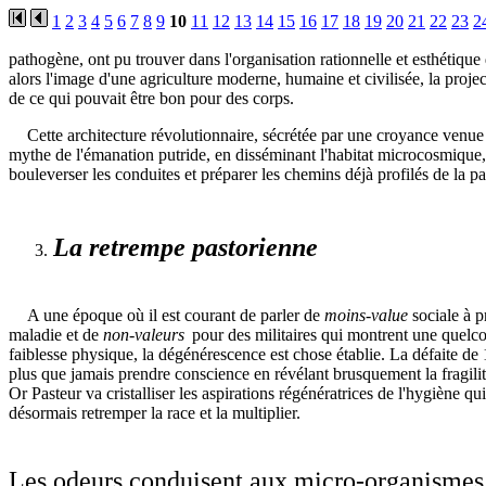
1
2
3
4
5
6
7
8
9
10
11
12
13
14
15
16
17
18
19
20
21
22
23
2
pathogène, ont pu trouver dans l'organisation rationnelle et esthétique 
alors l'image d'une agriculture moderne, humaine et civilisée, la proje
de ce qui pouvait être bon pour des corps.
Cette architecture révolutionnaire, sécrétée par une croyance venu
mythe de l'émanation putride, en disséminant l'habitat microcosmique,
bouleverser les conduites et préparer les chemins déjà profilés de la pa
La retrempe pastorienne
A une époque où il est courant de parler de
moins-value
sociale à p
maladie et de
non-valeurs
pour des militaires qui montrent une quelc
faiblesse physique, la dégénérescence est chose établie. La défaite de 
plus que jamais prendre conscience en révélant brusquement la fragilité
Or Pasteur va cristalliser les aspirations régénératrices de l'hygiène qu
désormais retremper la race et la multiplier.
Les odeurs conduisent aux micro-organismes