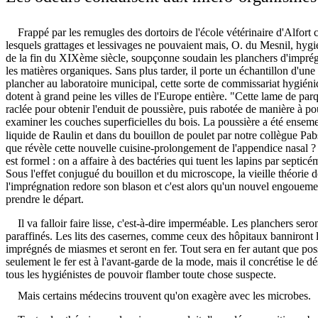
Frappé par les remugles des dortoirs de l'école vétérinaire d'Alfort 
lesquels grattages et lessivages ne pouvaient mais, O. du Mesnil, hygién
de la fin du XIXème siècle, soupçonne soudain les planchers d'impré
les matières organiques. Sans plus tarder, il porte un échantillon d'un
plancher au laboratoire municipal, cette sorte de commissariat hygiéni
dotent à grand peine les villes de l'Europe entière. "Cette lame de parq
raclée pour obtenir l'enduit de poussière, puis rabotée de manière à p
examiner les couches superficielles du bois. La poussière a été ense
liquide de Raulin et dans du bouillon de poulet par notre collègue Pa
que révèle cette nouvelle cuisine-prolongement de l'appendice nasal ?
est formel : on a affaire à des bactéries qui tuent les lapins par septicé
Sous l'effet conjugué du bouillon et du microscope, la vieille théorie d
l'imprégnation redore son blason et c'est alors qu'un nouvel engoueme
prendre le départ.
Il va falloir faire lisse, c'est-à-dire imperméable. Les planchers seron
paraffinés. Les lits des casernes, comme ceux des hôpitaux banniront l
imprégnés de miasmes et seront en fer. Tout sera en fer autant que po
seulement le fer est à l'avant-garde de la mode, mais il concrétise le dé
tous les hygiénistes de pouvoir flamber toute chose suspecte.
Mais certains médecins trouvent qu'on exagère avec les microbes.