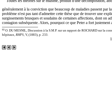
Toutes les théories sur le miasme, produit d'une décomposition, abo
généralement à la conviction que beaucoup de maladies passent par la
problème n'est pas tant d'admettre cette thèse que de trouver une expl
surgissements brusques et soudains de certaines affections, dont on ad
contagion subséquente. Alors, pourquoi ce que Peter a fort justement 
93
O. DU MESNIL, Discussion à la S.M.P. sur un rapport de ROCHARD sur la cons
hôpitaux
, RHPS
, V, (1883), p. 233.
1