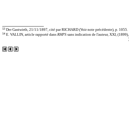
53
Der Gastwirth, 21/11/1897, cité par RICHARD (Voir note précédente), p. 1055.
54
E. VALLIN, article rapporté dans
RHPS
sans indication de l'auteur, XXI, (1899),