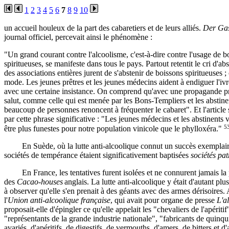
1
2
3
4
5
6
7
8
9
10
un accueil houleux de la part des cabaretiers et de leurs alliés.
Der Gas
journal officiel, percevait ainsi le phénomène :
"Un grand courant contre l'alcoolisme, c'est-à-dire contre l'usage de b
spiritueuses, se manifeste dans tous le pays. Partout retentit le cri d'ab
des associations entières jurent de s'abstenir de boissons spiritueuses ; 
mode. Les jeunes prêtres et les jeunes médecins aident à endiguer l'ivr
avec une certaine insistance. On comprend qu'avec une propagande pr
salut, comme celle qui est menée par les Bons-Templiers et les abstine
beaucoup de personnes renoncent à fréquenter le cabaret". Et l'article 
par cette phrase significative : "Les jeunes médecins et les abstinents 
5
être plus funestes pour notre population vinicole que le phylloxéra."
En Suède, où la lutte anti-alcoolique connut un succès exemplair
sociétés de tempérance étaient significativement baptisées
sociétés pat
En France, les tentatives furent isolées et ne connurent jamais la
des
Cacao-houses
anglais. La lutte anti-alcoolique y était d'autant plu
à observer qu'elle s'en prenait à des géants avec des armes dérisoires. 
l'
Union anti-alcoolique française
, qui avait pour organe de presse
L'a
proposait-elle d'épingler ce qu'elle appelait les "chevaliers de l'apéritif
"représentants de la grande industrie nationale", "fabricants de quinqu
avariés, d'apéritifs, de digestifs, de vermouths, d'amers, de bitters et d'