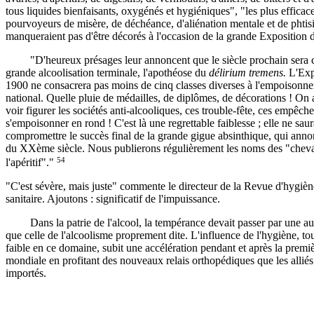
tous liquides bienfaisants, oxygénés et hygiéniques", "les plus efficac
pourvoyeurs de misère, de déchéance, d'aliénation mentale et de phtisi
manqueraient pas d'être décorés à l'occasion de la grande Exposition 
"D'heureux présages leur annoncent que le siècle prochain sera c
grande alcoolisation terminale, l'apothéose du
délirium tremens.
L'Exp
1900 ne consacrera pas moins de cinq classes diverses à l'empoisonn
national. Quelle pluie de médailles, de diplômes, de décorations ! On a
voir figurer les sociétés anti-alcooliques, ces trouble-fête, ces empêch
s'empoisonner en rond ! C'est là une regrettable faiblesse ; elle ne saur
compromettre le succès final de la grande gigue absinthique, qui anno
du XXème siècle. Nous publierons régulièrement les noms des "cheva
54
l'apéritif"."
"C'est sévère, mais juste" commente le directeur de la Revue d'hygièn
sanitaire. Ajoutons : significatif de l'impuissance.
Dans la patrie de l'alcool, la tempérance devait passer par une au
que celle de l'alcoolisme proprement dite. L'influence de l'hygiène, tou
faible en ce domaine, subit une accélération pendant et après la premi
mondiale en profitant des nouveaux relais orthopédiques que les alliés
importés.