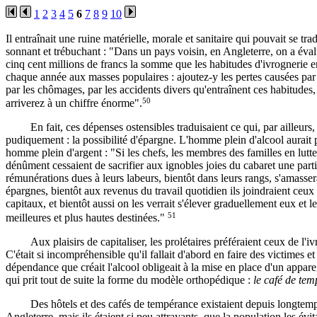
1
2
3
4
5
6
7
8
9
10
Il entraînait une ruine matérielle, morale et sanitaire qui pouvait se tra
sonnant et trébuchant : "Dans un pays voisin, en Angleterre, on a éval
cinq cent millions de francs la somme que les habitudes d'ivrognerie e
chaque année aux masses populaires : ajoutez-y les pertes causées par
par les chômages, par les accidents divers qu'entraînent ces habitudes,
50
arriverez à un chiffre énorme".
En fait, ces dépenses ostensibles traduisaient ce qui, par ailleurs,
pudiquement : la possibilité d'épargne. L'homme plein d'alcool aurait 
homme plein d'argent : "Si les chefs, les membres des familles en lutte
dénûment cessaient de sacrifier aux ignobles joies du cabaret une part
rémunérations dues à leurs labeurs, bientôt dans leurs rangs, s'amasser
épargnes, bientôt aux revenus du travail quotidien ils joindraient ceux 
capitaux, et bientôt aussi on les verrait s'élever graduellement eux et le
51
meilleures et plus hautes destinées."
Aux plaisirs de capitaliser, les prolétaires préféraient ceux de l'iv
C'était si incompréhensible qu'il fallait d'abord en faire des victimes et
dépendance que créait l'alcool obligeait à la mise en place d'un appare
qui prit tout de suite la forme du modèle orthopédique :
le café de te
Des hôtels et des cafés de tempérance existaient depuis longtem
Angleterre, mais ils étaient si peu attrayants, que la population les évit