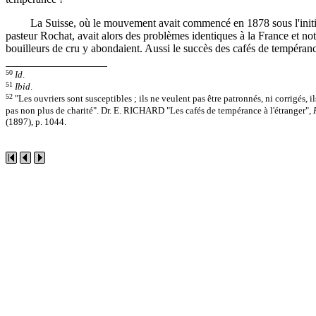
La Suisse, où le mouvement avait commencé en 1878 sous l'initi
pasteur Rochat, avait alors des problèmes identiques à la France et no
bouilleurs de cru y abondaient. Aussi le succès des cafés de tempéranc
50
Id
.
51
Ibid
.
52
"Les ouvriers sont susceptibles ; ils ne veulent pas être patronnés, ni corrigés, i
pas non plus de charité". Dr. E. RICHARD "Les cafés de tempérance à l'étranger",
(1897), p. 1044.