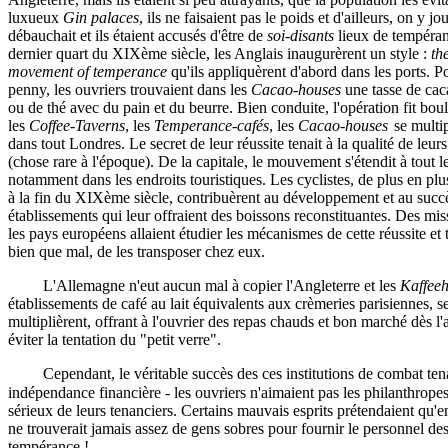
luxueux
Gin palaces
, ils ne faisaient pas le poids et d'ailleurs, on y jou
débauchait et ils étaient accusés d'être de
soi-disants
lieux de tempéra
dernier quart du XIXème siècle, les Anglais inaugurèrent un style :
th
movement of temperance
qu'ils appliquèrent d'abord dans les ports. P
penny, les ouvriers trouvaient dans les
Cacao-houses
une tasse de cac
ou de thé avec du pain et du beurre. Bien conduite, l'opération fit boul
les
Coffee-Taverns
, les
Temperance-cafés
, les
Cacao-houses
se multip
dans tout Londres. Le secret de leur réussite tenait à la qualité de leur
(chose rare à l'époque). De la capitale, le mouvement s'étendit à tout l
notamment dans les endroits touristiques. Les cyclistes, de plus en p
à la fin du XIXème siècle, contribuèrent au développement et au succ
établissements qui leur offraient des boissons reconstituantes. Des mis
les pays européens allaient étudier les mécanismes de cette réussite et t
bien que mal, de les transposer chez eux.
L'Allemagne n'eut aucun mal à copier l'Angleterre et les
Kaffee
établissements de café au lait équivalents aux crèmeries parisiennes, s
multiplièrent, offrant à l'ouvrier des repas chauds et bon marché dès l'
éviter la tentation du "petit verre".
Cependant, le véritable succès des ces institutions de combat tena
indépendance financière - les ouvriers n'aimaient pas les philanthrope
sérieux de leurs tenanciers. Certains mauvais esprits prétendaient qu'
ne trouverait jamais assez de gens sobres pour fournir le personnel de
tempérance !