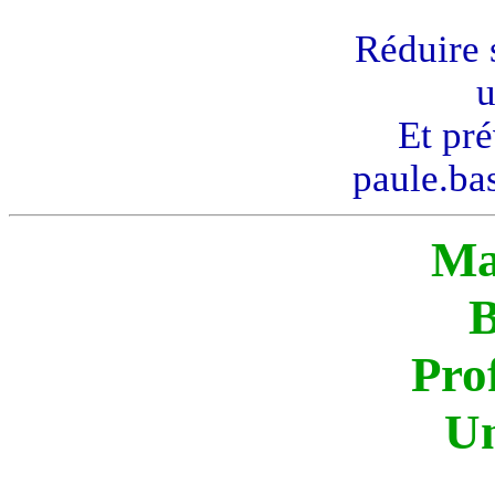
Réduire 
Et pr
paule.ba
Ma
Pro
Un