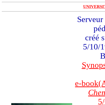
UNIVERSI
Serveur 
pé
créé s
5/10/1
B
Synops
e-book(
Che
5