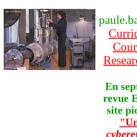
paule.b
Curri
Cour
Resear
En sep
revue 
site p
"Un
cyber
e