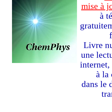
mise à j
à t
gratuite
Livre n
une lect
internet,
à la
dans le 
tra